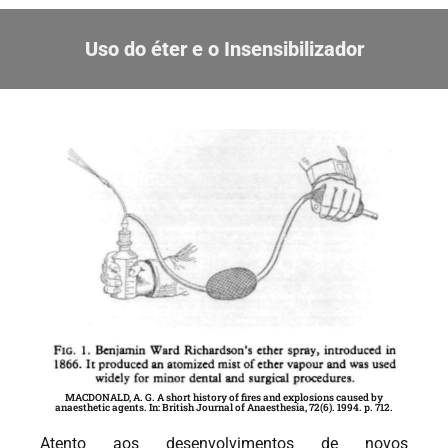
Uso do éter e o Insensibilizador
MACDONALD, A. G. A short history of fires and explosions caused by
anaesthetic agents. In: British Journal of Anaesthesia, 72(6). 1994. p. 712.
Atento aos desenvolvimentos de novos